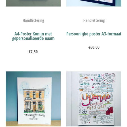
Handlettering
Handlettering
A4-Poster Konijn met
Persoonlijke poster A3-formaat
gepersonaliseerde naam
€
60,00
€
7,50
Prijsklasse:
€75,00
tot
€100,00