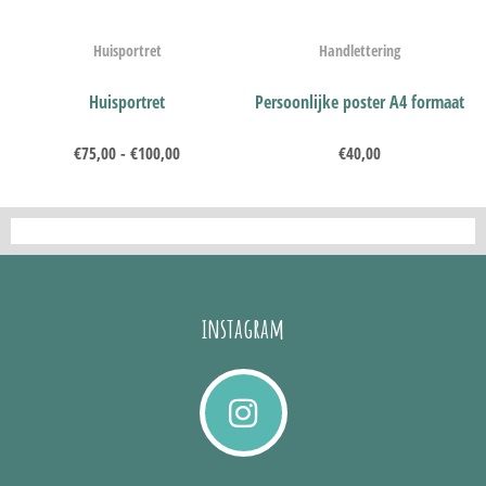
Huisportret
Handlettering
Huisportret
Persoonlijke poster A4 formaat
€
75,00
-
€
100,00
€
40,00
instagram
I
n
s
t