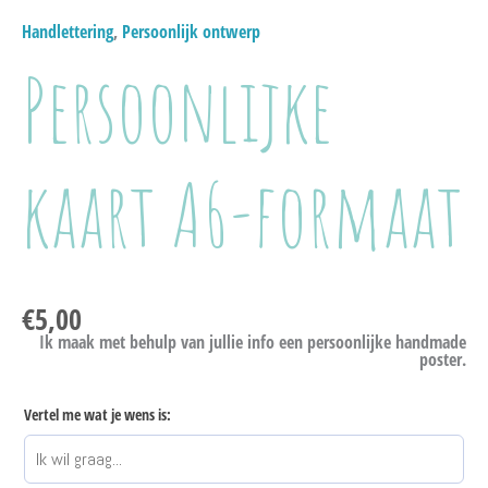
Handlettering
,
Persoonlijk ontwerp
Persoonlijke
kaart A6-formaat
€
5,00
Ik maak met behulp van jullie info een persoonlijke handmade
poster.
Vertel me wat je wens is: