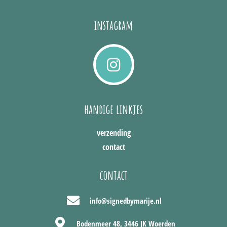
instagram
I
n
s
t
handige linkjes
a
g
verzending
r
contact
a
m
contact
info@signedbymarije.nl
Bodenmeer 48, 3446 JK Woerden